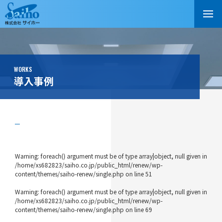
WORKS
導入事例
Warning
: foreach() argument must be of type array|object, null given in
/home/xs682823/saiho.co.jp/public_html/renew/wp-
content/themes/saiho-renew/single.php
on line
51
Warning
: foreach() argument must be of type array|object, null given in
/home/xs682823/saiho.co.jp/public_html/renew/wp-
content/themes/saiho-renew/single.php
on line
69