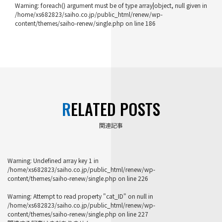
Warning
: foreach() argument must be of type array|object, null given in
/home/xs682823/saiho.co.jp/public_html/renew/wp-
content/themes/saiho-renew/single.php
on line
186
RELATED POSTS
関連記事
Warning
: Undefined array key 1 in
/home/xs682823/saiho.co.jp/public_html/renew/wp-
content/themes/saiho-renew/single.php
on line
226
Warning
: Attempt to read property "cat_ID" on null in
/home/xs682823/saiho.co.jp/public_html/renew/wp-
content/themes/saiho-renew/single.php
on line
227