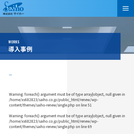
WORKS
導入事例
Warning
: foreach() argument must be of type array|object, null given in
/home/xs682823/saiho.co.jp/public_html/renew/wp-
content/themes/saiho-renew/single.php
on line
51
Warning
: foreach() argument must be of type array|object, null given in
/home/xs682823/saiho.co.jp/public_html/renew/wp-
content/themes/saiho-renew/single.php
on line
69