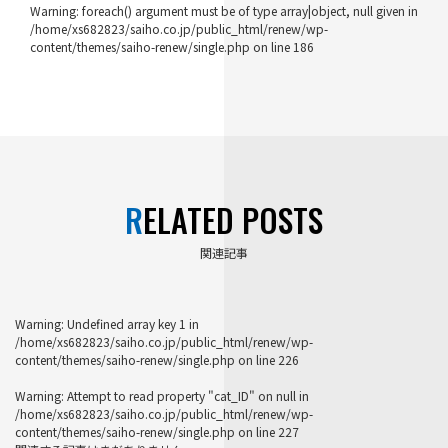
Warning
: foreach() argument must be of type array|object, null given in
/home/xs682823/saiho.co.jp/public_html/renew/wp-
content/themes/saiho-renew/single.php
on line
186
RELATED POSTS
関連記事
Warning
: Undefined array key 1 in
/home/xs682823/saiho.co.jp/public_html/renew/wp-
content/themes/saiho-renew/single.php
on line
226
Warning
: Attempt to read property "cat_ID" on null in
/home/xs682823/saiho.co.jp/public_html/renew/wp-
content/themes/saiho-renew/single.php
on line
227