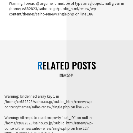
Warning
: foreach() argument must be of type array|object, null given in
/home/xs682823/saiho.co.jp/public_html/renew/wp-
content/themes/saiho-renew/single.php
on line
186
RELATED POSTS
関連記事
Warning
: Undefined array key 1 in
/home/xs682823/saiho.co.jp/public_html/renew/wp-
content/themes/saiho-renew/single.php
on line
226
Warning
: Attempt to read property "cat_ID" on null in
/home/xs682823/saiho.co.jp/public_html/renew/wp-
content/themes/saiho-renew/single.php
on line
227