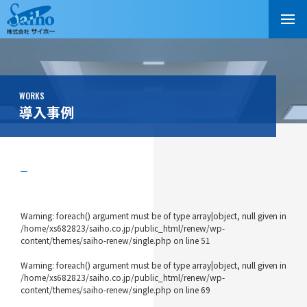
WORKS
導入事例
Warning
: foreach() argument must be of type array|object, null given in
/home/xs682823/saiho.co.jp/public_html/renew/wp-
content/themes/saiho-renew/single.php
on line
51
Warning
: foreach() argument must be of type array|object, null given in
/home/xs682823/saiho.co.jp/public_html/renew/wp-
content/themes/saiho-renew/single.php
on line
69