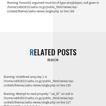
Warning
: foreach() argument must be of type array|object, null given in
/home/xs682823/saiho.co.jp/public_html/renew/wp-
content/themes/saiho-renew/single.php
on line
186
RELATED POSTS
関連記事
Warning
: Undefined array key 1 in
/home/xs682823/saiho.co.jp/public_html/renew/wp-
content/themes/saiho-renew/single.php
on line
226
Warning
: Attempt to read property "cat_ID" on null in
/home/xs682823/saiho.co.jp/public_html/renew/wp-
content/themes/saiho-renew/single.php
on line
227