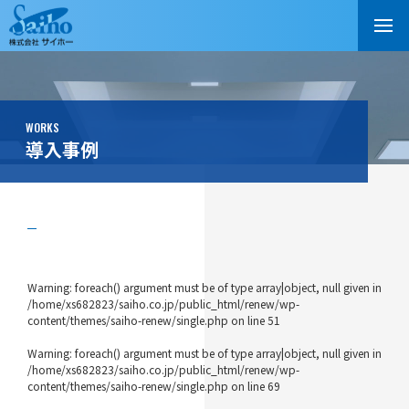
WORKS
導入事例
Warning
: foreach() argument must be of type array|object, null given in
/home/xs682823/saiho.co.jp/public_html/renew/wp-
content/themes/saiho-renew/single.php
on line
51
Warning
: foreach() argument must be of type array|object, null given in
/home/xs682823/saiho.co.jp/public_html/renew/wp-
content/themes/saiho-renew/single.php
on line
69