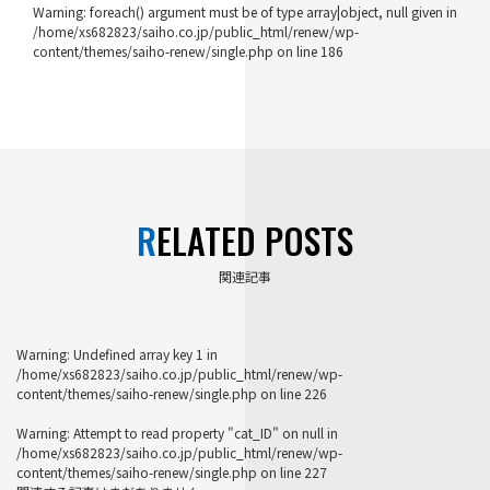
Warning
: foreach() argument must be of type array|object, null given in
/home/xs682823/saiho.co.jp/public_html/renew/wp-
content/themes/saiho-renew/single.php
on line
186
RELATED POSTS
関連記事
Warning
: Undefined array key 1 in
/home/xs682823/saiho.co.jp/public_html/renew/wp-
content/themes/saiho-renew/single.php
on line
226
Warning
: Attempt to read property "cat_ID" on null in
/home/xs682823/saiho.co.jp/public_html/renew/wp-
content/themes/saiho-renew/single.php
on line
227