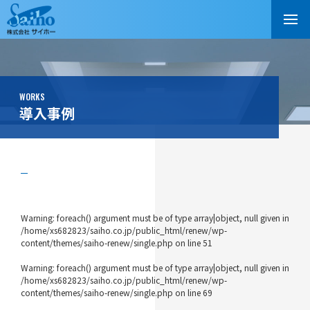
WORKS
導入事例
Warning
: foreach() argument must be of type array|object, null given in
/home/xs682823/saiho.co.jp/public_html/renew/wp-
content/themes/saiho-renew/single.php
on line
51
Warning
: foreach() argument must be of type array|object, null given in
/home/xs682823/saiho.co.jp/public_html/renew/wp-
content/themes/saiho-renew/single.php
on line
69